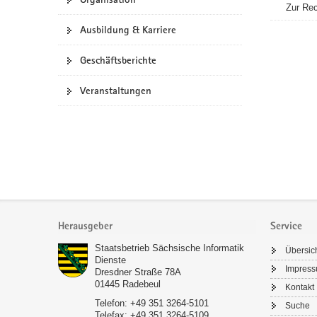
Zur Rec
a
Ausbildung & Karriere
v
i
Geschäftsberichte
g
a
Veranstaltungen
t
i
o
n
Footer-
Bereich
Herausgeber
Service
Staatsbetrieb Sächsische Informatik
Übersic
Dienste
Impres
Dresdner Straße 78A
01445
Radebeul
Kontakt
Telefon:
+49 351 3264-5101
Suche
Telefax:
+49 351 3264-5109